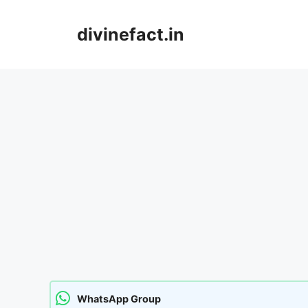
Skip
to
divinefact.in
content
WhatsApp Group