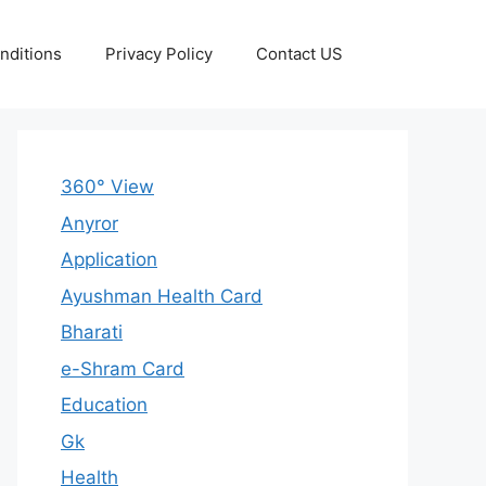
nditions
Privacy Policy
Contact US
360° View
Anyror
Application
Ayushman Health Card
Bharati
e-Shram Card
Education
Gk
Health