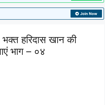
Join Now
िम भक्त हरिदास खान की
एं भाग – ०४