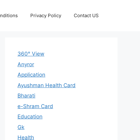
nditions
Privacy Policy
Contact US
360° View
Anyror
Application
Ayushman Health Card
Bharati
e-Shram Card
Education
Gk
Health