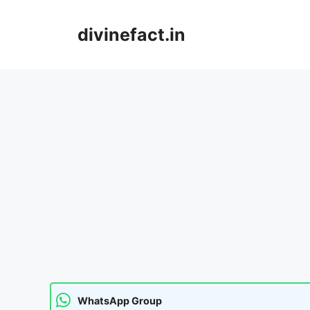
Skip
to
divinefact.in
content
WhatsApp Group