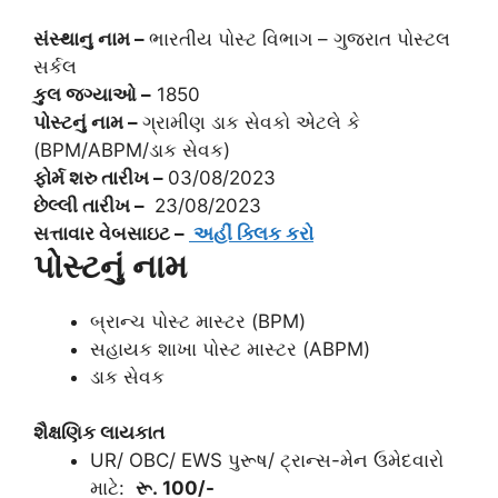
સંસ્થાનુ નામ –
ભારતીય પોસ્ટ વિભાગ – ગુજરાત પોસ્ટલ
સર્કલ
કુલ જગ્યાઓ –
1850
પોસ્ટ
નું નામ –
ગ્રામીણ ડાક સેવકો એટલે કે
(BPM/ABPM/ડાક સેવક)
ફોર્મ શરુ તારીખ –
03/08/2023
છેલ્લી તારીખ –
23/08/2023
સત્તાવાર વેબસાઇટ –
અહીં ક્લિક કરો
પોસ્ટનું નામ
બ્રાન્ચ પોસ્ટ માસ્ટર (BPM)
સહાયક શાખા પોસ્ટ માસ્ટર (ABPM)
ડાક સેવક
શૈક્ષણિક લાયકાત
UR/ OBC/ EWS પુરૂષ/ ટ્રાન્સ-મેન ઉમેદવારો
માટે:
રૂ. 100/-