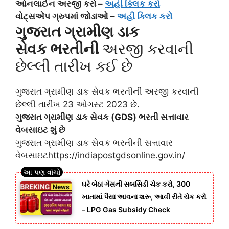
ઓનલાઈન અરજી કરો –
અહીં ક્લિક કરો
વોટ્સએપ ગ્રુપમાં જોડાઓ –
અહીં ક્લિક કરો
ગુજરાત ગ્રામીણ ડાક
સેવક
ભરતી
ની
અરજી કરવાની
છેલ્લી તારીખ કઈ છે
ગુજરાત ગ્રામીણ ડાક સેવક ભરતીની અરજી કરવાની
છેલ્લી તારીખ 23 ઓગસ્ટ 2023 છે.
ગુજરાત ગ્રામીણ ડાક સેવક (GDS) ભરતી સત્તાવાર
વેબસાઇટ શું છે
ગુજરાત ગ્રામીણ ડાક સેવક ભરતીની સત્તાવાર
વેબસાઇટhttps://indiapostgdsonline.gov.in/
ઘરે બેઠા ગેસની સબસિડી ચેક કરો, 300
ખાતામાં પૈસા આવના શરૂ, આવી રીતે ચેક કરો
– LPG Gas Subsidy Check