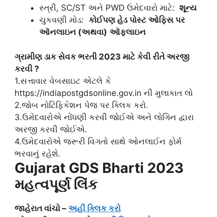
સ્ત્રી, SC/ST અને PWD ઉમેદવારો માટે:
શૂન્ય
ચુકવણી મોડ:
કોઈપણ હેડ પોસ્ટ ઓફિસ પર
ઑનલાઇન (અથવા)
ઑફલાઇન
ગ્રામીણ ડાક સેવક ભરતી 2023 માટે કેવી રીતે અરજી
કરવી ?
1.સત્તાવાર વેબસાઇટ એટલે કે
https://indiapostgdsonline.gov.in ની મુલાકાત લો
2.જોબ નોટિફિકેશન પેજ પર ક્લિક કરો.
3.ઉમેદવારોએ નોંધણી કરવી જોઈએ અને લોગિન દ્વારા
અરજી કરવી જોઈએ.
4.ઉમેદવારોએ જરૂરી વિગતો સાથે ઓનલાઈન ફોર્મ
ભરવાનું રહેશે.
Gujarat GDS Bharti 2023
મહત્વપૂર્ણ લિંક
જાહેરાત વાંચો –
અહીં ક્લિક કરો