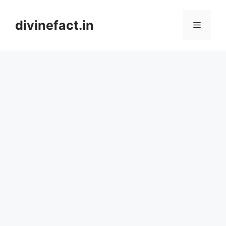
Skip
to
divinefact.in
Menu
content