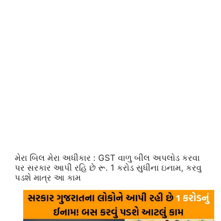
મેરા બિલ મેરા અધીકાર : GST વાળુ બીલ અપલોડ કરવા
પર સરકાર આપી રહિ છે રૂ. 1 કરોડ સુધીના ઇનામ, કરવુ
પડશે માત્ર આ કામ