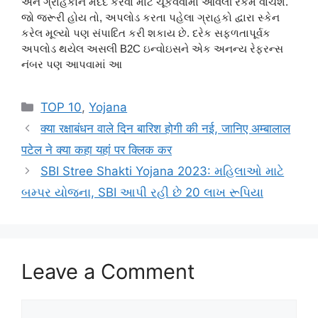
અને ગ્રાહકોને મદદ કરવા માટે ચૂકવવામાં આવેલી રકમ વાંચશે.
જો જરૂરી હોય તો, અપલોડ કરતા પહેલા ગ્રાહકો દ્વારા સ્કેન
કરેલ મૂલ્યો પણ સંપાદિત કરી શકાય છે. દરેક સફળતાપૂર્વક
અપલોડ થયેલ અસલી B2C ઇન્વોઇસને એક અનન્ય રેફરન્સ
નંબર પણ આપવામાં આ
Categories
TOP 10
,
Yojana
क्या रक्षाबंधन वाले दिन बारिश होगी की नई, जानिए अम्बालाल
पटेल ने क्या कहा यहां पर क्लिक कर
SBI Stree Shakti Yojana 2023: મહિલાઓ માટે
બમ્પર યોજના, SBI આપી રહી છે 20 લાખ રૂપિયા
Leave a Comment
Comment