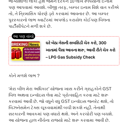
ભાગ્યશાળી લોકો હશે જેમને દરેકને 10 લાખ રૂપિયાના ઈનામ
પણ આપવામાં આવશે. બીજી તરફ, બમ્પર ઇનામ વિશે વાત કરીએ
તો, તે ત્રિમાસિક ધોરણે ડ્રો કરવામાં આવનાર છે. આ બમ્પર
પુરસ્કારનો લાભ ક્વાર્ટરમાં અપલોડ કરાયેલ કોઈપણ બિલના
પાર્ટીસીપેટને મળી શકે છે.
ઘરે બેઠા ગેસની સબસિડી ચેક કરો, 300
ખાતામાં પૈસા આવના શરૂ, આવી રીતે ચેક કરો
– LPG Gas Subsidy Check
કોને મળશે લાભ ?
‘મેરા બીલ મેરા અધિકાર’ યોજના ખાસ કરીને ગ્રાહકોને GST
બિલ અથવા ઇન્વૉઇસ લેવા માટે પ્રોત્સાહિત કરવા માટે શરૂ
કરવામાં આવી છે. જો વધુને વધુ GST ઇન્વૉઇસ જનરેટ થશે, તો
બિઝનેસમેન ટેક્સ ચૂકવવામાંથી બચી શકશે નહીં. તેનાથી
સરકારની આવકમાં પણ વધારો થશે. અને કરચોરી પણ બચશે.
આ યોજના હાલ નીચેના રાજયો માટે શરૂ કરવામા આવી છે.