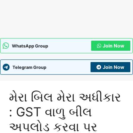
Join Now
WhatsApp Group
Join Now
Telegram Group
મેરા બિલ મેરા અધીકાર
: GST વાળુ બીલ
અપલોડ કરવા પર