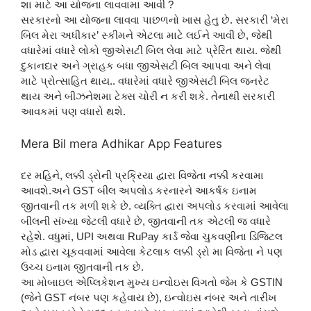
શા માટે આ યોજના લાવવામા આવી ?
સરકારનો આ યોજના લાવવા પાછળનો ખાસ હેતુ છે. સરકારી ‘મેરા
બિલ મેરા અધીકાર’ સ્કીમને એટલા માટે લઈને આવી છે, જેથી
વધારેમાં વધારે લોકો જીએસટી બિલ લેવા માટે પ્રેરિત થાય. જેથી
દુકાનદાર અને ગ્રાહક બધા જીએસટી બિલ આપવા અને લેવા
માટે પ્રોત્સાહિત થાય.. વધારેમાં વધારે જીએસટી બિલ જનરેટ
થાય અને બીઝનેશમા ટેક્સ ચોરી ન કરી શકે. તેનાથી સરકારી
આવકમાં પણ વધારો થશે.
Mera Bil mera Adhikar App Features
દર મહિને, લક્કી ડ્રોની પ્રક્રિયા દ્વારા વિજેતા નક્કી કરવામા
આવશે.અને GST બીલ અપલોડ કરનારને આકર્ષક ઇનામ
જીતવાની તક મળી શકે છે. વ્યક્તિ દ્વારા અપલોડ કરવામાં આવેલા
બીલની સંખ્યા જેટલી વધારે છે, જીતવાની તક એટલી જ વધારે
રહેશે. વધુમાં, UPI અથવા RuPay કાર્ડ જેવા ચુકવણીના ડિજિટલ
મોડ દ્વારા ચૂકવવામાં આવેલા કેટલાક લક્કી ડ્રો મા વિજેતા ને પણ
ઉચ્ચ ઇનામ જીતવાની તક છે.
આ મોબાઇલ એપ્લિકેશન મુખ્ય ઇન્વોઇસ વિગતો જેમ કે GSTIN
(જેને GST નંબર પણ કહેવાય છે), ઇન્વોઇસ નંબર અને તારીખ