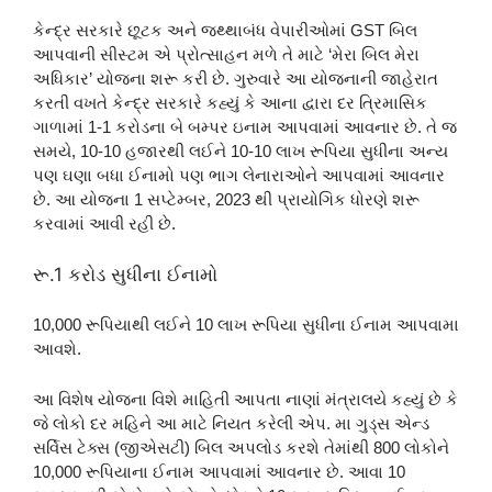
કેન્દ્ર સરકારે છૂટક અને જથ્થાબંધ વેપારીઓમાં GST બિલ
આપવાની સીસ્ટમ એ પ્રોત્સાહન મળે તે માટે ‘મેરા બિલ મેરા
અધિકાર’ યોજના શરૂ કરી છે. ગુરુવારે આ યોજનાની જાહેરાત
કરતી વખતે કેન્દ્ર સરકારે કહ્યું કે આના દ્વારા દર ત્રિમાસિક
ગાળામાં 1-1 કરોડના બે બમ્પર ઇનામ આપવામાં આવનાર છે. તે જ
સમયે, 10-10 હજારથી લઈને 10-10 લાખ રૂપિયા સુધીના અન્ય
પણ ઘણા બધા ઈનામો પણ ભાગ લેનારાઓને આપવામાં આવનાર
છે. આ યોજના 1 સપ્ટેમ્બર, 2023 થી પ્રાયોગિક ધોરણે શરૂ
કરવામાં આવી રહી છે.
રૂ.1 કરોડ સુધીના ઈનામો
10,000 રૂપિયાથી લઈને 10 લાખ રૂપિયા સુધીના ઈનામ આપવામા
આવશે.
આ વિશેષ યોજના વિશે માહિતી આપતા નાણાં મંત્રાલયે કહ્યું છે કે
જે લોકો દર મહિને આ માટે નિયત કરેલી એપ. મા ગુડ્સ એન્ડ
સર્વિસ ટેક્સ (જીએસટી) બિલ અપલોડ કરશે તેમાંથી 800 લોકોને
10,000 રૂપિયાના ઈનામ આપવામાં આવનાર છે. આવા 10