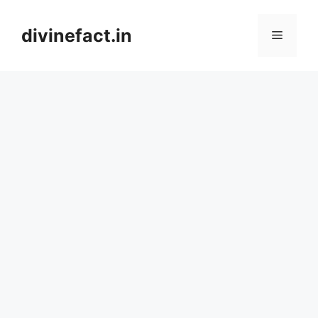
Skip
to
divinefact.in
Menu
content