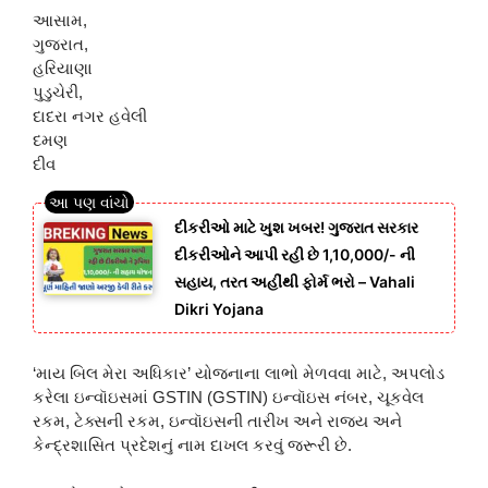
આસામ,
ગુજરાત,
હરિયાણા
પુડુચેરી,
દાદરા નગર હવેલી
દમણ
દીવ
દીકરીઓ માટે ખુશ ખબર! ગુજરાત સરકાર
દીકરીઓને આપી રહી છે 1,10,000/- ની
સહાય, તરત અહીંથી ફોર્મ ભરો – Vahali
Dikri Yojana
‘માય બિલ મેરા અધિકાર’ યોજનાના લાભો મેળવવા માટે, અપલોડ
કરેલા ઇન્વૉઇસમાં GSTIN (GSTIN) ઇન્વૉઇસ નંબર, ચૂકવેલ
રકમ, ટેક્સની રકમ, ઇન્વૉઇસની તારીખ અને રાજ્ય અને
કેન્દ્રશાસિત પ્રદેશનું નામ દાખલ કરવું જરૂરી છે.