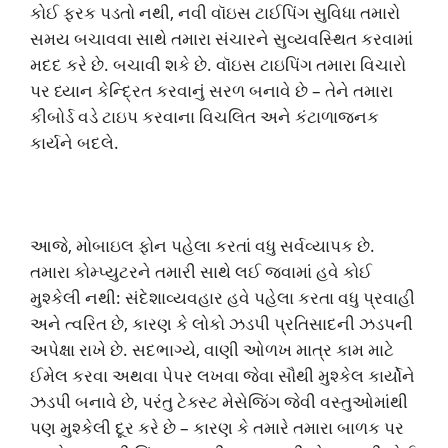
કોઈ ફરક પડતો નથી, નવી વૉઇસ ટાઈપિંગ સુવિધા તમારો
સમય બચાવવા સાથે તમારા સંચારને સુવ્યવસ્થિત કરવામાં
મદદ કરે છે. બચાવી શકે છે. વૉઇસ ટાઇપિંગ તમારા વિચારો
પર ધ્યાન કેન્દ્રિત કરવાનું સરળ બનાવે છે – તેને તમારા
કીબોર્ડ વડે ટાઇપ કરવાના વિચલિત અને કંટાળાજનક
કાર્યને બદલે.
આજે, મોબાઇલ ફોન પહેલા કરતાં વધુ સર્વવ્યાપક છે.
તમારા કોમ્પ્યુટરને તમારી સાથે લઈ જવામાં હવે કોઈ
મુશ્કેલી નથી: સંદેશાવ્યવહાર હવે પહેલા કરતા વધુ પ્રવાહી
અને ત્વરિત છે, કારણ કે લોકો ઝડપી પ્રતિસાદની ઝડપની
અપેક્ષા રાખે છે. સદભાગ્યે, વાણી ઓળખ માત્ર કામ માટે
ઈમેલ કરવા અથવા પેપર લખવા જેવા સૌથી મુશ્કેલ કાર્યોને
ઝડપી બનાવે છે, પરંતુ ટેક્સ્ટ મેસેજિંગ જેવી વસ્તુઓમાંથી
પણ મુશ્કેલી દૂર કરે છે – કારણ કે તમારે તમારા બાળક પર