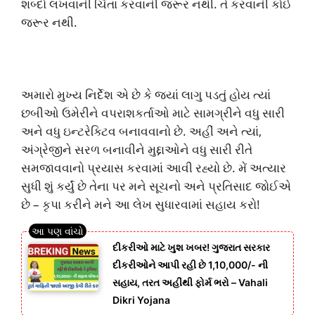
શબ્દો લખવાની ચિંતા કરવાની જરૂર નથી. તે કરવાની કોઈ
જરૂર નથી.
અમારો મુખ્ય નિર્દેશ એ છે કે જ્યાં લાગુ પડતું હોય ત્યાં
છબીઓ ઉમેરીને વપરાશકર્તાઓ માટે સામગ્રીને વધુ સારી
અને વધુ ઇન્ટરેક્ટિવ બનાવવાનો છે. અહીં અને ત્યાં,
અંગ્રેજીને સરળ બનાવીને મુદ્દાઓને વધુ સારી રીતે
સમજાવવાનો પ્રયાસ કરવામાં આવી રહ્યો છે. મેં અત્યાર
સુધી શું કર્યું છે તેના પર મને સૂચનો અને પ્રતિસાદ જોઈએ
છે – કૃપા કરીને મને આ લેખ સુધારવામાં સહાય કરો!
દીકરીઓ માટે ખુશ ખબર! ગુજરાત સરકાર
દીકરીઓને આપી રહી છે 1,10,000/- ની
સહાય, તરત અહીંથી ફોર્મ ભરો – Vahali
Dikri Yojana