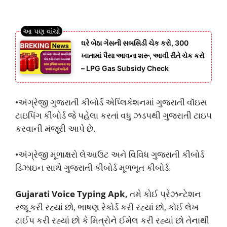
ઘરે બેઠા ગેસની સબસિડી ચેક કરો, 300
ખાતામાં પૈસા આવના શરૂ, આવી રીતે ચેક કરો
– LPG Gas Subsidy Check
•અંગ્રેજી ગુજરાતી કીબોર્ડ એપ્લિકેશનમાં ગુજરાતી વૉઇસ
ટાઇપિંગ કીબોર્ડ જે પહેલા કરતાં વધુ ઝડપથી ગુજરાતી ટાઇપ
કરવાની મંજૂરી આપે છે.
•અંગ્રેજી મૂળાક્ષરો લેઆઉટ અને વિવિધ ગુજરાતી કીબોર્ડ
ડિઝાઇન સાથે ગુજરાતી કીબોર્ડ મૂળભૂત કીબોર્ડ
.
Gujarati Voice Typing Apk,
તમે કોઈ પ્રેઝન્ટેશન
રજૂ કરી રહ્યાં છો, ભાષણ રેકોર્ડ કરી રહ્યાં છો, કોઈ લેખ
ટાઈપ કરી રહ્યાં છો કે મિત્રોને ઈમેલ કરી રહ્યાં છો તેનાથી