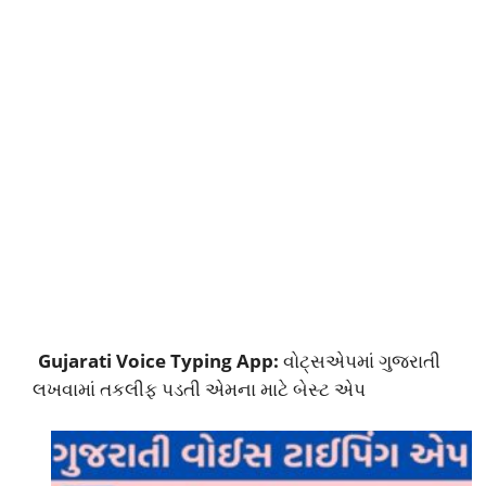
Gujarati Voice Typing App:
વોટ્સએપમાં ગુજરાતી
લખવામાં તકલીફ પડતી એમના માટે બેસ્ટ એપ