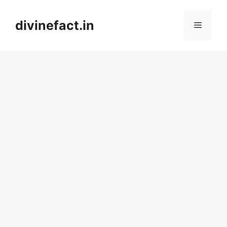
Skip
to
divinefact.in
Menu
content