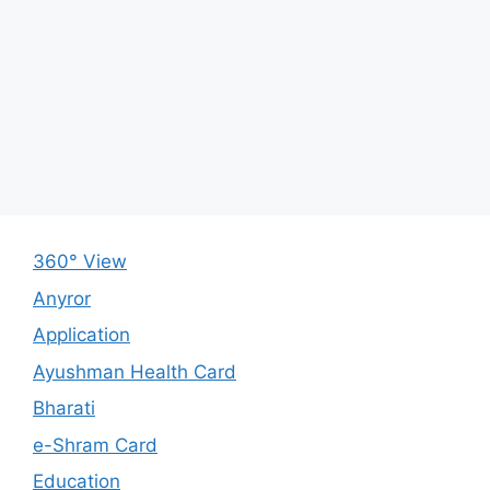
360° View
Anyror
Application
Ayushman Health Card
Bharati
e-Shram Card
Education