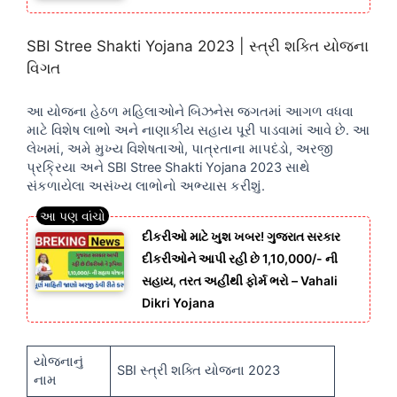
SBI Stree Shakti Yojana 2023 | સ્ત્રી શક્તિ યોજના
વિગત
આ યોજના હેઠળ મહિલાઓને બિઝનેસ જગતમાં આગળ વધવા
માટે વિશેષ લાભો અને નાણાકીય સહાય પૂરી પાડવામાં આવે છે. આ
લેખમાં, અમે મુખ્ય વિશેષતાઓ, પાત્રતાના માપદંડો, અરજી
પ્રક્રિયા અને SBI Stree Shakti Yojana 2023 સાથે
સંકળાયેલા અસંખ્ય લાભોનો અભ્યાસ કરીશું.
દીકરીઓ માટે ખુશ ખબર! ગુજરાત સરકાર
દીકરીઓને આપી રહી છે 1,10,000/- ની
સહાય, તરત અહીંથી ફોર્મ ભરો – Vahali
Dikri Yojana
યોજનાનું
SBI સ્ત્રી શક્તિ યોજના 2023
નામ