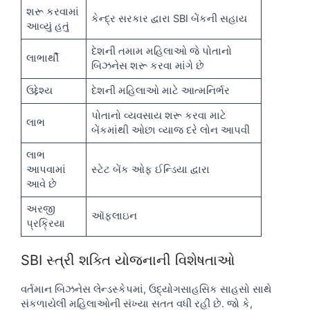
શરૂ કરવામાં
કેન્દ્ર સરકાર દ્વારા SBI બેંકની સહાય
આવ્યું હતું
દેશની તમામ મહિલાઓ જે પોતાનો
લાભાર્થી
બિઝનેસ શરૂ કરવા માંગે છે
ઉદ્દેશ્ય
દેશની મહિલાઓ માટે આત્મનિર્ભર
પોતાનો વ્યવસાય શરૂ કરવા માટે
લાભ
બેંકમાંથી ઓછા વ્યાજ દરે લોન આપવી
લાભ
આપવામાં
સ્ટેટ બેંક ઓફ ઈન્ડિયા દ્વારા
આવે છે
અરજી
ઑફલાઇન
પ્રક્રિયા
SBI સ્ત્રી શક્તિ યોજનાની વિશેષતાઓ
વર્તમાન બિઝનેસ લેન્ડસ્કેપમાં, ઉદ્યોગસાહસિક સાહસો સાથે
સંકળાયેલી મહિલાઓની સંખ્યા સતત વધી રહી છે. જો કે,