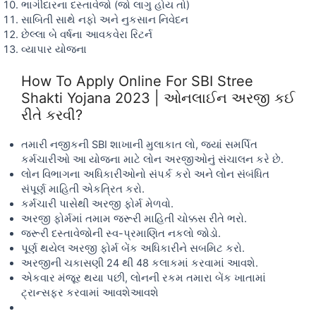
ભાગીદારના દસ્તાવેજો (જો લાગુ હોય તો)
સાબિતી સાથે નફો અને નુકસાન નિવેદન
છેલ્લા બે વર્ષના આવકવેરા રિટર્ન
વ્યાપાર યોજના
How To Apply Online For SBI Stree
Shakti Yojana 2023 | ઓનલાઈન અરજી કઈ
રીતે કરવી?
તમારી નજીકની SBI શાખાની મુલાકાત લો, જ્યાં સમર્પિત
કર્મચારીઓ આ યોજના માટે લોન અરજીઓનું સંચાલન કરે છે.
લોન વિભાગના અધિકારીઓનો સંપર્ક કરો અને લોન સંબંધિત
સંપૂર્ણ માહિતી એકત્રિત કરો.
કર્મચારી પાસેથી અરજી ફોર્મ મેળવો.
અરજી ફોર્મમાં તમામ જરૂરી માહિતી ચોક્કસ રીતે ભરો.
જરૂરી દસ્તાવેજોની સ્વ-પ્રમાણિત નકલો જોડો.
પૂર્ણ થયેલ અરજી ફોર્મ બેંક અધિકારીને સબમિટ કરો.
અરજીની ચકાસણી 24 થી 48 કલાકમાં કરવામાં આવશે.
એકવાર મંજૂર થયા પછી, લોનની રકમ તમારા બેંક ખાતામાં
ટ્રાન્સફર કરવામાં આવશેઆવશે