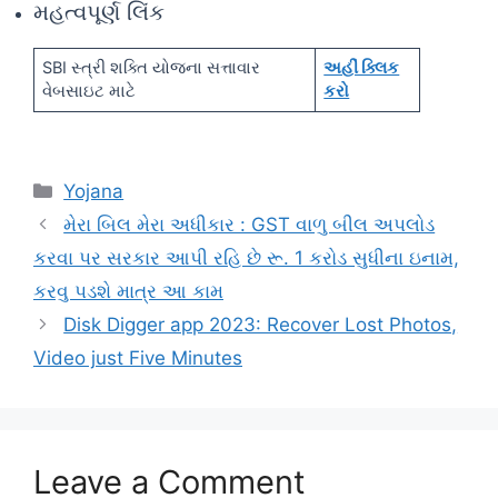
મહત્વપૂર્ણ લિંક
SBI સ્ત્રી શક્તિ યોજના સત્તાવાર
અહીં ક્લિક
વેબસાઇટ માટે
કરો
Categories
Yojana
મેરા બિલ મેરા અધીકાર : GST વાળુ બીલ અપલોડ
કરવા પર સરકાર આપી રહિ છે રૂ. 1 કરોડ સુધીના ઇનામ,
કરવુ પડશે માત્ર આ કામ
Disk Digger app 2023: Recover Lost Photos,
Video just Five Minutes
Leave a Comment