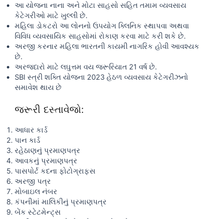
આ યોજના નાના અને મોટા સાહસો સહિત તમામ વ્યવસાય
કેટેગરીઓ માટે ખુલ્લી છે.
મહિલા ડોકટરો આ લોનનો ઉપયોગ ક્લિનિક સ્થાપવા અથવા
વિવિધ વ્યવસાયિક સાહસોમાં રોકાણ કરવા માટે કરી શકે છે.
અરજી કરનાર મહિલા ભારતની કાયમી નાગરિક હોવી આવશ્યક
છે.
અરજદારો માટે લઘુત્તમ વય જરૂરિયાત 21 વર્ષ છે.
SBI સ્ત્રી શક્તિ યોજના 2023 હેઠળ વ્યવસાય કેટેગરીઝનો
સમાવેશ થાય છે
જરૂરી દસ્તાવેજો:
આધાર કાર્ડ
પાન કાર્ડ
રહેઠાણનું પ્રમાણપત્ર
આવકનું પ્રમાણપત્ર
પાસપોર્ટ કદના ફોટોગ્રાફ્સ
અરજી પત્ર
મોબાઇલ નંબર
કંપનીમાં માલિકીનું પ્રમાણપત્ર
બેંક સ્ટેટમેન્ટ્સ