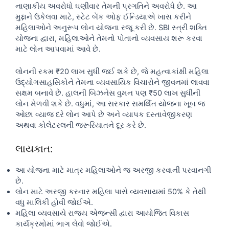
નાણાકીય અવરોધો ઘણીવાર તેમની પ્રગતિને અવરોધે છે. આ
મુદ્દાને ઉકેલવા માટે, સ્ટેટ બેંક ઓફ ઈન્ડિયાએ ખાસ કરીને
મહિલાઓને અનુરૂપ લોન યોજના રજૂ કરી છે. SBI સ્ત્રી શક્તિ
યોજના દ્વારા, મહિલાઓને તેમનો પોતાનો વ્યવસાય શરૂ કરવા
માટે લોન આપવામાં આવે છે.
લોનની રકમ ₹20 લાખ સુધી જઈ શકે છે, જે મહત્વાકાંક્ષી મહિલા
ઉદ્યોગસાહસિકોને તેમના વ્યવસાયિક વિચારોને જીવનમાં લાવવા
સક્ષમ બનાવે છે. હાલની બિઝનેસ વુમન પણ ₹50 લાખ સુધીની
લોન મેળવી શકે છે. વધુમાં, આ સરકાર સમર્થિત યોજના ખૂબ જ
ઓછા વ્યાજ દરે લોન આપે છે અને વ્યાપક દસ્તાવેજીકરણ
અથવા કોલેટરલની જરૂરિયાતને દૂર કરે છે.
લાયકાત:
આ યોજના માટે માત્ર મહિલાઓને જ અરજી કરવાની પરવાનગી
છે.
લોન માટે અરજી કરનાર મહિલા પાસે વ્યવસાયમાં 50% કે તેથી
વધુ માલિકી હોવી જોઈએ.
મહિલા વ્યવસાયે રાજ્ય એજન્સી દ્વારા આયોજિત વિકાસ
કાર્યક્રમોમાં ભાગ લેવો જોઈએ.