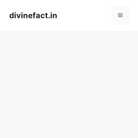
Skip
to
divinefact.in
Menu
content