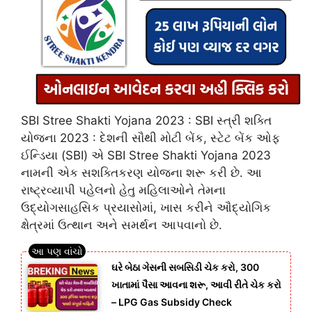
SBI Stree Shakti Yojana 2023 : SBI સ્ત્રી શક્તિ
યોજના 2023 : દેશની સૌથી મોટી બેંક, સ્ટેટ બેંક ઓફ
ઈન્ડિયા (SBI) એ SBI Stree Shakti Yojana 2023
નામની એક સશક્તિકરણ યોજના શરૂ કરી છે. આ
રાષ્ટ્રવ્યાપી પહેલનો હેતુ મહિલાઓને તેમના
ઉદ્યોગસાહસિક પ્રયાસોમાં, ખાસ કરીને ઔદ્યોગિક
ક્ષેત્રમાં ઉત્થાન અને સમર્થન આપવાનો છે.
ઘરે બેઠા ગેસની સબસિડી ચેક કરો, 300
ખાતામાં પૈસા આવના શરૂ, આવી રીતે ચેક કરો
– LPG Gas Subsidy Check